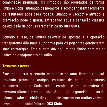
combinação premiada. Os símbolos são projetados de forma
limpa e nítida, ajudando os membros a acompanharem facilmente
os resultados após cada rodada. Quando o Jackpot é ativado, a
premiação pode disparar, entregando aquela sensação clássica
de explosão de bônus característica do
OK8 Slots
.
Somado a isso, os limites flexíveis de apostas e a operação
transparente dão mais autonomia para os jogadores gerenciarem
suas estratégias. Este é, sem dúvida, um dos títulos com maior
índice de engajamento do salão.
Tesouros astecas
Este jogo recria o cenário misterioso de uma floresta tropical,
trazendo pirâmides antigas, estátuas de pedra e tesouros
brilhantes na tela. Cada rodada estabelece uma atmosfera de
aventura altamente estimulante. Ao atingir as grandes marcas de
bônus, o valor recebido de volta pode superar em muitas vezes o
investimento inicial feito no
OK8 Slots
.