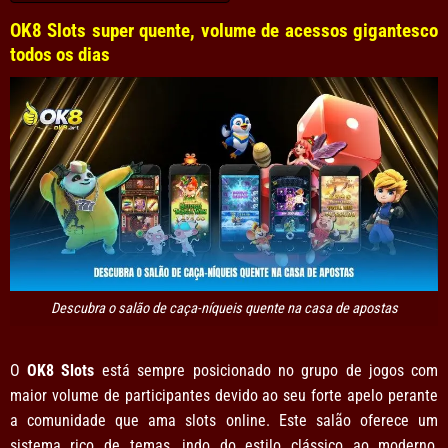
OK8 Slots super quente, volume de acessos gigantesco
todos os dias
Descubra o salão de caça-níqueis quente na casa de apostas
O
OK8 Slots
está sempre posicionado no grupo de jogos com
maior volume de participantes devido ao seu forte apelo perante
a comunidade que ama slots online. Este salão oferece um
sistema rico de temas, indo do estilo clássico ao moderno,