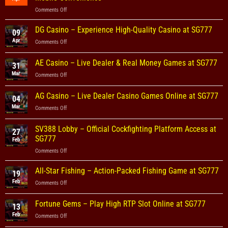
Analysis
Diário,
Comments Off
on
of
Temas
GCash
Rewards
Diversificados
Casino
DG Casino – Experience High-Quality Casino at SG777
09
Works
Apr
Comments Off
on
Better
DG
for
Casino
AE Casino – Live Dealer & Real Money Games at SG777
Players
31
–
Who
Mar
Comments Off
on
Experience
Prefer
AE
High-
Mobile
Casino
Quality
AG Casino – Live Dealer Casino Games Online at SG777
Convenience
04
–
Casino
Mar
Comments Off
on
Live
at
AG
Dealer
SG777
Casino
&
SV388 Lobby – Official Cockfighting Platform Access at
27
–
Real
SG777
Feb
Live
Money
Comments Off
on
Dealer
Games
SV388
Casino
at
Lobby
Games
All-Star Fishing – Action-Packed Fishing Game at SG777
SG777
19
–
Online
Feb
Comments Off
on
Official
at
All-
Cockfighting
SG777
Star
Fortune Gems – Play High RTP Slot Online at SG777
Platform
13
Fishing
Access
Feb
Comments Off
on
–
at
Fortune
Action-