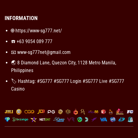
INFORMATION
🌐 https://www-sg777.net/
☎️ +63 9054 089 777
📧
www-sg777net@gmail.com
🌏 8 Diamond Lane, Quezon City, 1128 Metro Manila,
Philippines
🏷 Hashtag: #SG777 #SG777 Login #SG777 Live #SG777
Casino