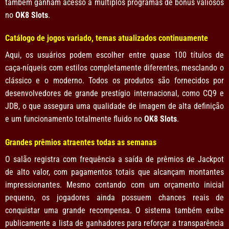
também ganham acesso a múltiplos programas de bônus valiosos
no
OK8 Slots
.
Catálogo de jogos variado, temas atualizados continuamente
Aqui, os usuários podem escolher entre quase 100 títulos de
caça-níqueis com estilos completamente diferentes, mesclando o
clássico e o moderno. Todos os produtos são fornecidos por
desenvolvedores de grande prestígio internacional, como CQ9 e
JDB, o que assegura uma qualidade de imagem de alta definição
e um funcionamento totalmente fluido no
OK8 Slots
.
Grandes prêmios atraentes todas as semanas
O salão registra com frequência a saída de prêmios de Jackpot
de alto valor, com pagamentos totais que alcançam montantes
impressionantes. Mesmo contando com um orçamento inicial
pequeno, os jogadores ainda possuem chances reais de
conquistar uma grande recompensa. O sistema também exibe
publicamente a lista de ganhadores para reforçar a transparência