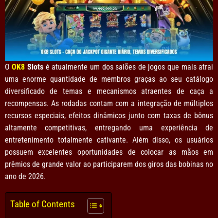
O
OK8
Slots
é atualmente um dos salões de jogos que mais atrai
uma enorme quantidade de membros graças ao seu catálogo
diversificado de temas e mecanismos atraentes de caça a
recompensas. As rodadas contam com a integração de múltiplos
recursos especiais, efeitos dinâmicos junto com taxas de bônus
altamente competitivas, entregando uma experiência de
entretenimento totalmente cativante. Além disso, os usuários
possuem excelentes oportunidades de colocar as mãos em
prêmios de grande valor ao participarem dos giros das bobinas no
ano de 2026.
Table of Contents