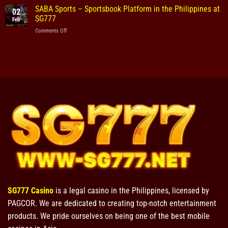
SG777
Gems
Packed
SABA Sports – Sportsbook Platform in the Philippines at
02
–
Fishing
SG777
Feb
Play
Game
Comments Off
on
High
at
SABA
RTP
SG777
Sports
Slot
–
Online
Sportsbook
at
Platform
SG777
in
the
Philippines
at
SG777
SG777 Casino
is a legal casino in the Philippines, licensed by
PAGCOR. We are dedicated to creating top-notch entertainment
products. We pride ourselves on being one of the best mobile