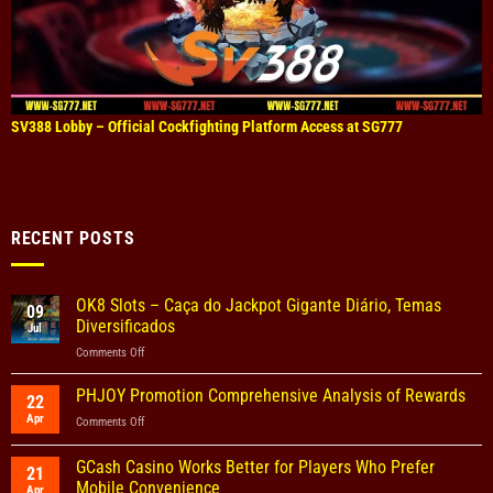
SV388 Lobby – Official Cockfighting Platform Access at SG777
RECENT POSTS
OK8 Slots – Caça do Jackpot Gigante Diário, Temas
09
Diversificados
Jul
Comments Off
on
OK8
Slots
PHJOY Promotion Comprehensive Analysis of Rewards
22
–
Apr
Comments Off
on
Caça
PHJOY
do
Promotion
GCash Casino Works Better for Players Who Prefer
Jackpot
21
Comprehensive
Gigante
Mobile Convenience
Apr