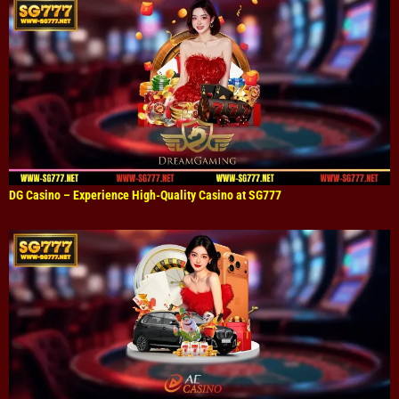
DG Casino – Experience High-Quality Casino at SG777